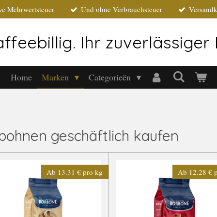
ive Mehrwertsteuer
Und ohne Verbrauchsteuer
Versandk
ffeebillig. Ihr zuverlässige
Home
Marken
Categorieën
ohnen geschäftlich kaufen
Ab 13.31 € pro kg
Ab 12.28 € 