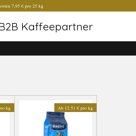
osten 7,95 € pro 25 kg
r B2B Kaffeepartner
pro kg
Ab 12.51 € pro kg