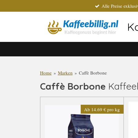
Alle Preise exklus
Zum
Hauptinhalt
springen
Ka
Home
»
Marken
»
Caffè Borbone
Caffè Borbone
Kaffeeb
Ab 14.69 € pro kg