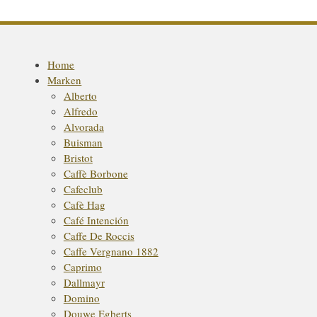
Home
Marken
Alberto
Alfredo
Alvorada
Buisman
Bristot
Caffè Borbone
Cafeclub
Cafè Hag
Café Intención
Caffe De Roccis
Caffe Vergnano 1882
Caprimo
Dallmayr
Domino
Douwe Egberts