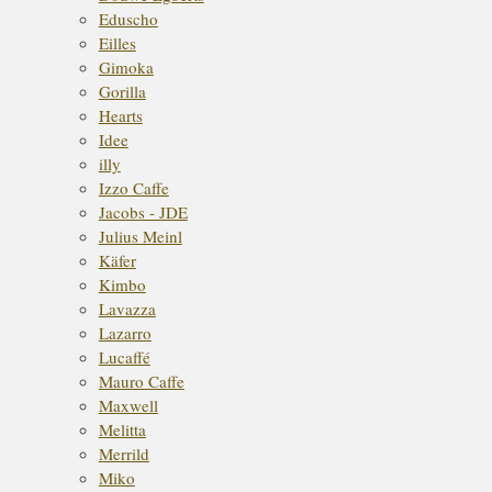
Eduscho
Eilles
Gimoka
Gorilla
Hearts
Idee
illy
Izzo Caffe
Jacobs - JDE
Julius Meinl
Käfer
Kimbo
Lavazza
Lazarro
Lucaffé
Mauro Caffe
Maxwell
Melitta
Merrild
Miko