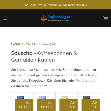
Alle Preise exklusive Mehrwertsteuer
Zum
Hauptinhalt
springen
Home
»
Marken
»
Eduscho
Eduscho -
Kaffeebohnen &
Gemahlen kaufen
Sie können so viel bestellen, wie Sie möchten, erhalten
aber beim Kauf größerer Mengen einen Rabatt. Klicken
Sie auf das Dropdown-Kästchen für jedes Produkt und
erfahren Sie den Rabatt.
Ab
Ab
Ab
Ab
11.17 €
11.17 €
11.38 €
11.17 €