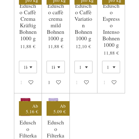
pro kg
pro kg
pro kg
pro kg
Edusch
Edusch
Edusch
Edusch
o Caffè
o caffè
o Caffè
o
Crema
crema
Variatio
Espress
Kräftig
mild
n
o
Bohnen
Bohnen
Bohnen
Intenso
1000 g
1000 g
1000 g
Bohnen
1000 g
11,88 €
11,88 €
12,10 €
11,88 €
In den Warenkorb
In den Warenkorb
In den Warenkorb
In den Warenkorb
Ab
Ab
5.16 €
5.09 €
Edusch
Edusch
o
o
Filterka
Filterka