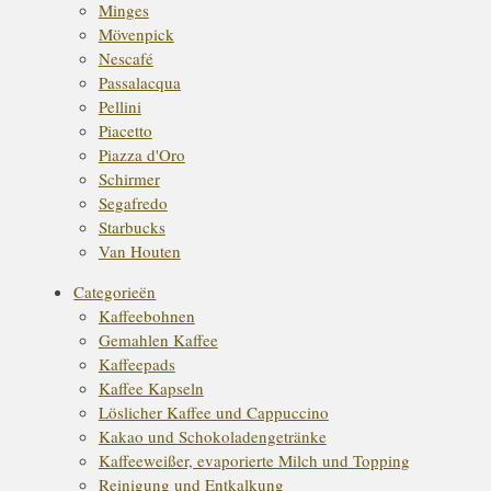
Minges
Mövenpick
Nescafé
Passalacqua
Pellini
Piacetto
Piazza d'Oro
Schirmer
Segafredo
Starbucks
Van Houten
Categorieën
Kaffeebohnen
Gemahlen Kaffee
Kaffeepads
Kaffee Kapseln
Löslicher Kaffee und Cappuccino
Kakao und Schokoladengetränke
Kaffeeweißer, evaporierte Milch und Topping
Reinigung und Entkalkung