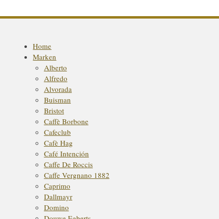
Home
Marken
Alberto
Alfredo
Alvorada
Buisman
Bristot
Caffè Borbone
Cafeclub
Cafè Hag
Café Intención
Caffe De Roccis
Caffe Vergnano 1882
Caprimo
Dallmayr
Domino
Douwe Egberts