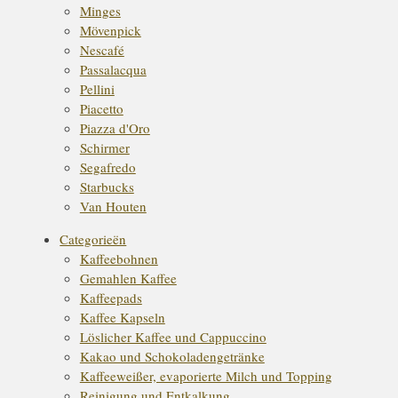
Minges
Mövenpick
Nescafé
Passalacqua
Pellini
Piacetto
Piazza d'Oro
Schirmer
Segafredo
Starbucks
Van Houten
Categorieën
Kaffeebohnen
Gemahlen Kaffee
Kaffeepads
Kaffee Kapseln
Löslicher Kaffee und Cappuccino
Kakao und Schokoladengetränke
Kaffeeweißer, evaporierte Milch und Topping
Reinigung und Entkalkung