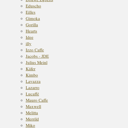
Eduscho
Eilles
Gimoka
Gorilla
Hearts
Idee
illy
Izzo Caffe
Jacobs - JDE
Julius Meinl
Käfer
Kimbo
Lavazza
Lazarro
Lucaffé
Mauro Caffe
Maxwell
Melitta
Merrild
Miko