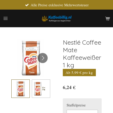
Alle Preise exklusive Mehrwertsteuer
Zum
Hauptinhalt
springen
Nestlé Coffee
Mate
Kaffeeweißer
1 kg
Ab 5,99 € pro kg
6,24 €
Staffelpreise