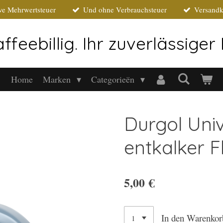
ive Mehrwertsteuer
Und ohne Verbrauchsteuer
Versandk
ffeebillig. Ihr zuverlässige
Home
Marken
Categorieën
Durgol Univ
entkalker F
5,00 €
In den Warenkor