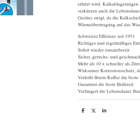
erhitzt wird. Kalkablagerungen
verkürzen auch die Lebensdauer
Gerätes steigt, da die Kalkschi
Wärmeübertragung auf das Wass
Schweizer Effizienz seit 1951
Richtiges und regelmäßiges Ent
Sofort wieder einsatzbereit
Sicher, geruchs- und geschmack
Mehr als 10 x schneller als Zit
Wirksamer Korrosionsschutz, d
Verleiht Ihrem Kaffee die beste
Garantiert die beste Brühzeit
Verlängert die Lebensdauer Ihr
T
T
T
e
e
e
i
i
i
l
l
l
e
e
e
n
n
n