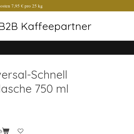
osten 7,95 € pro 25 kg
r B2B Kaffeepartner
ersal-Schnell
lasche 750 ml
b