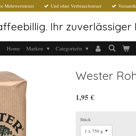
ive Mehrwertsteuer
Und ohne Verbrauchsteuer
Versandk
ffeebillig. Ihr zuverlässige
Home
Marken
Categorieën
Wester Roh
1,95 €
Stück