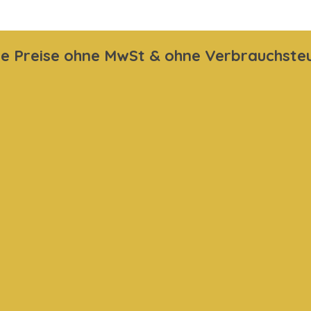
e
e
e
n
n
n
le Preise ohne MwSt & ohne Verbrauchste