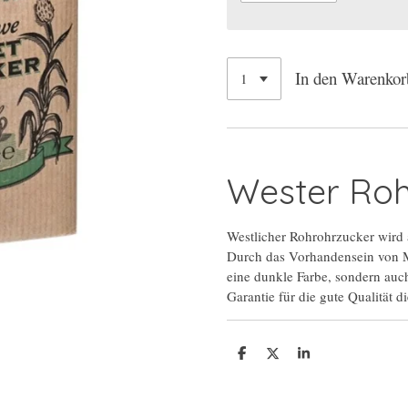
In den Warenkor
Wester Roh
Westlicher Rohrohrzucker wird 
Durch das Vorhandensein von M
eine dunkle Farbe, sondern auch
Garantie für die gute Qualität 
T
T
T
e
e
e
i
i
i
l
l
l