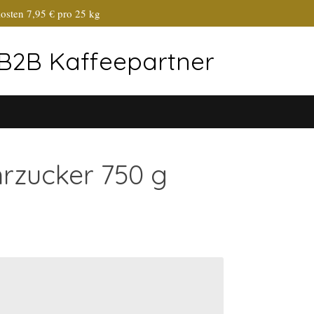
osten 7,95 € pro 25 kg
r B2B Kaffeepartner
rzucker 750 g