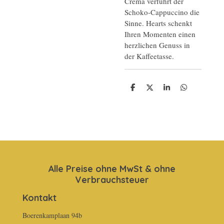
Crema verführt der
Schoko-Cappuccino die
Sinne. Hearts schenkt
Ihren Momenten einen
herzlichen Genuss in
der Kaffeetasse.
T
T
T
T
e
e
e
e
i
i
i
i
l
l
l
l
e
e
e
e
n
n
n
n
Alle Preise ohne MwSt & ohne
Verbrauchsteuer
Kontakt
Boerenkamplaan 94b