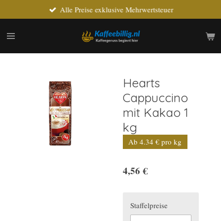
Alle Preise exklusive Mehrwertsteuer
Zum
Hauptinhalt
springen
Hearts
Cappuccino
mit Kakao 1
kg
Ab 4.34 € pro kg
4,56 €
Staffelpreise