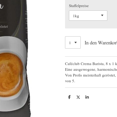
Staffelpreise
In den Warenkor
Caféclub Crema Barista, 8 x 1 k
Eine ausgewogene, harmonisch
Von Profis meisterhaft geröstet,
von 5.
T
T
T
e
e
e
i
i
i
l
l
l
e
e
e