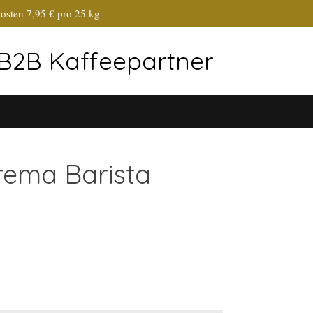
osten 7,95 € pro 25 kg
r B2B Kaffeepartner
rema Barista
g