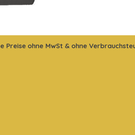
n
n
n
le Preise ohne MwSt & ohne Verbrauchste