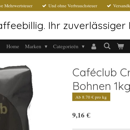
ive Mehrwertsteuer
Und ohne Verbrauchsteuer
Versandk
ffeebillig. Ihr zuverlässige
Home
Marken
Categorieën
Caféclub C
Bohnen 1k
Ab 8.70 € pro kg
9,16 €