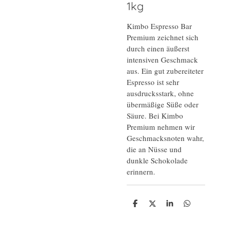
1kg
Kimbo Espresso Bar
Premium zeichnet sich
durch einen äußerst
intensiven Geschmack
aus. Ein gut zubereiteter
Espresso ist sehr
ausdrucksstark, ohne
übermäßige Süße oder
Säure. Bei Kimbo
Premium nehmen wir
Geschmacksnoten wahr,
die an Nüsse und
dunkle Schokolade
erinnern.
T
T
T
T
e
e
e
e
i
i
i
i