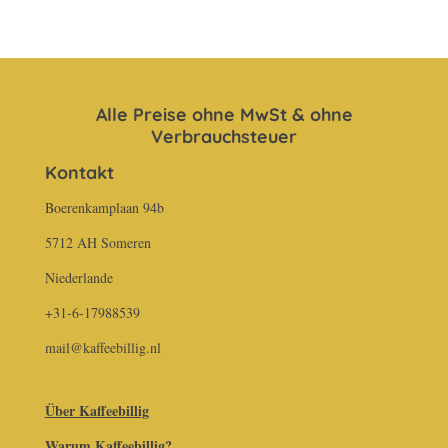
l
l
l
l
e
e
e
e
n
n
n
n
Alle Preise ohne MwSt & ohne
Verbrauchsteuer
Kontakt
Boerenkamplaan 94b
5712 AH Someren
Niederlande
+31-6-17988539
mail@kaffeebillig.nl
Über Kaffeebillig
Warum Kaffeebillig?