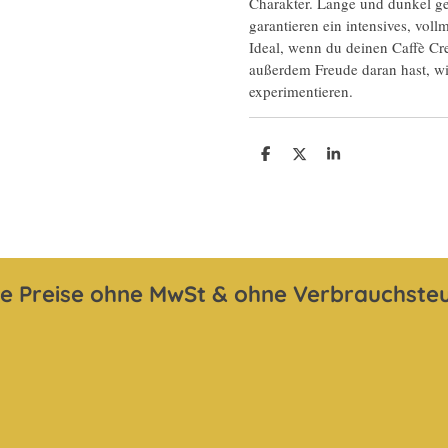
Charakter. Lange und dunkel g
garantieren ein intensives, vo
Ideal, wenn du deinen Caffè Cr
außerdem Freude daran hast, wi
experimentieren.
T
T
T
e
e
e
i
i
i
l
l
l
e
e
e
n
n
n
le Preise ohne MwSt & ohne Verbrauchste