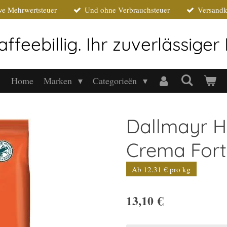
ive Mehrwertsteuer
Und ohne Verbrauchsteuer
Versandk
affeebillig. Ihr zuverlässige
Home
Marken
Categorieën
Dallmayr H
Crema Fort
Ab 12.31 € pro kg
13,10 €