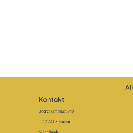
Al
Kontakt
Boerenkamplaan 94b
5712 AH Someren
Niederlande