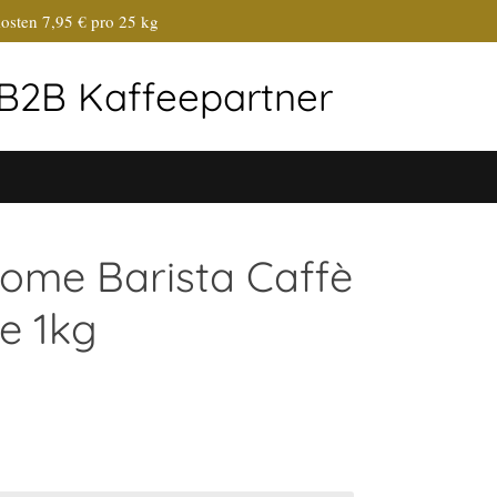
osten 7,95 € pro 25 kg
r B2B Kaffeepartner
ome Barista Caffè
e 1kg