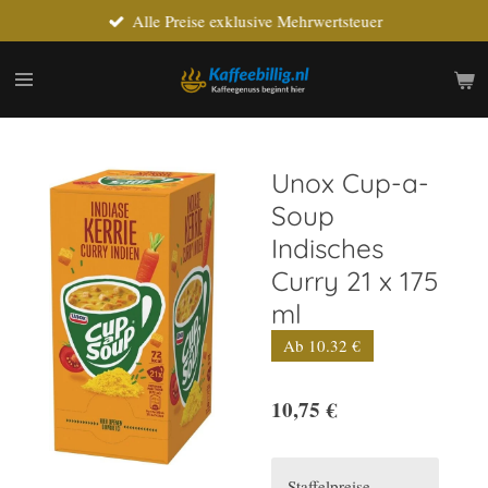
Alle Preise exklusive Mehrwertsteuer
Zum
Hauptinhalt
springen
Unox Cup-a-
Soup
Indisches
Curry 21 x 175
ml
Ab 10.32 €
10,75 €
Staffelpreise