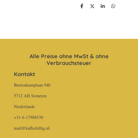
T
T
T
T
e
e
e
e
i
i
i
i
l
l
l
l
e
e
e
e
n
n
n
n
Alle Preise ohne MwSt & ohne
Verbrauchsteuer
Kontakt
Boerenkamplaan 94b
5712 AH Someren
Niederlande
+31-6-17988539
mail@kaffeebillig.nl