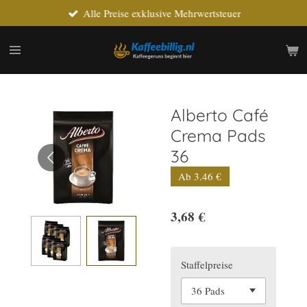
Alle Preise exklusive Mehrwertsteuer
Zum
Hauptinhalt
springen
Alberto Café
Crema Pads
36
Ab 3.46 €
3,68 €
Staffelpreise