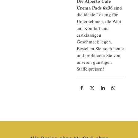
Alberto Café
Die
Crema Pads 6x36
sind
die ideale Lösung für
Unternehmen, die Wert
auf Komfort und
erstklassigen
Geschmack legen.
Bestellen Sie noch heute
und profitieren Sie von
unseren günstigen
Staffelpreisen!
T
T
T
T
e
e
e
e
i
i
i
i
l
l
l
l
e
e
e
e
n
n
n
n