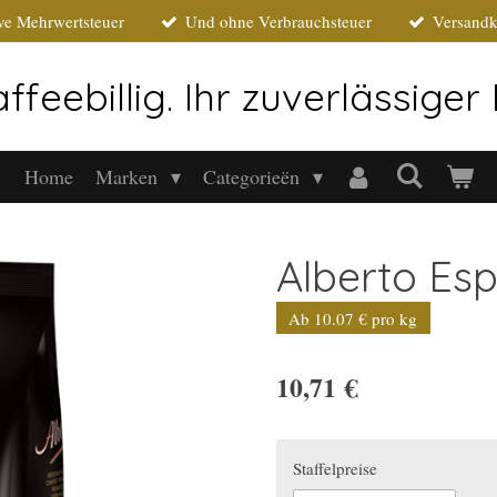
ive Mehrwertsteuer
Und ohne Verbrauchsteuer
Versandk
ffeebillig. Ihr zuverlässige
Home
Marken
Categorieën
Alberto Es
Ab 10.07 € pro kg
10,71 €
Staffelpreise