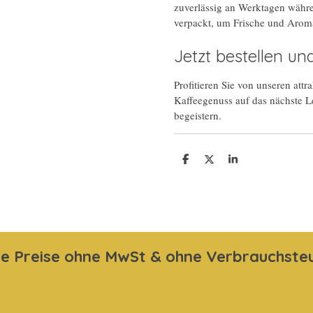
zuverlässig an Werktagen währe
verpackt, um Frische und Arom
Jetzt bestellen un
Profitieren Sie von unseren att
Kaffeegenuss auf das nächste L
begeistern.
T
T
T
e
e
e
i
i
i
l
l
l
e
e
e
n
n
n
le Preise ohne MwSt & ohne Verbrauchste