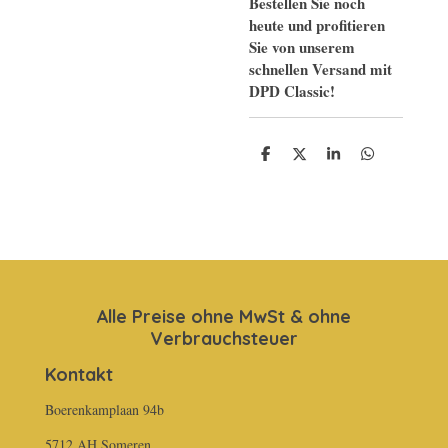
Bestellen Sie noch
heute und profitieren
Sie von unserem
schnellen Versand mit
DPD Classic!
T
T
T
T
e
e
e
e
i
i
i
i
l
l
l
l
e
e
e
e
n
n
n
n
Alle Preise ohne MwSt & ohne
Verbrauchsteuer
Kontakt
Boerenkamplaan 94b
5712 AH Someren