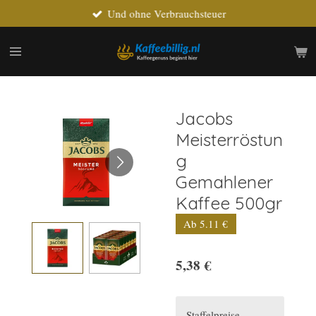
Und ohne Verbrauchsteuer
Zum
Hauptinhalt
springen
Jacobs
Meisterröstun
g
Gemahlener
Kaffee 500gr
Ab 5.11 €
5,38 €
Staffelpreise