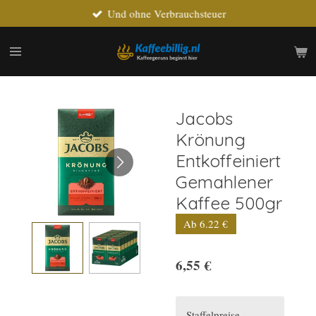
Und ohne Verbrauchsteuer
Zum
Hauptinhalt
springen
Jacobs
Krönung
Entkoffeiniert
Gemahlener
Kaffee 500gr
Ab 6.22 €
6,55 €
Staffelpreise