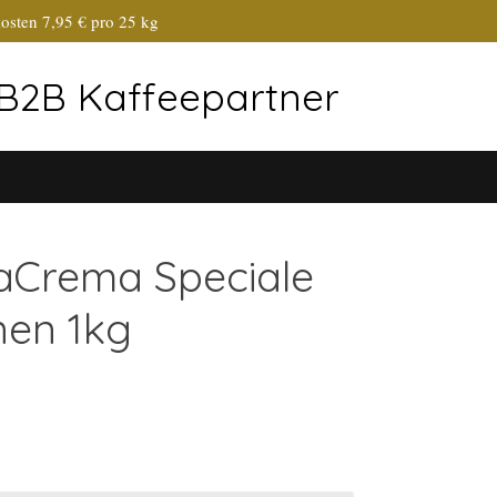
osten 7,95 € pro 25 kg
r B2B Kaffeepartner
laCrema Speciale
en 1kg