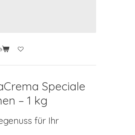
b
laCrema Speciale
en – 1 kg
egenuss für Ihr