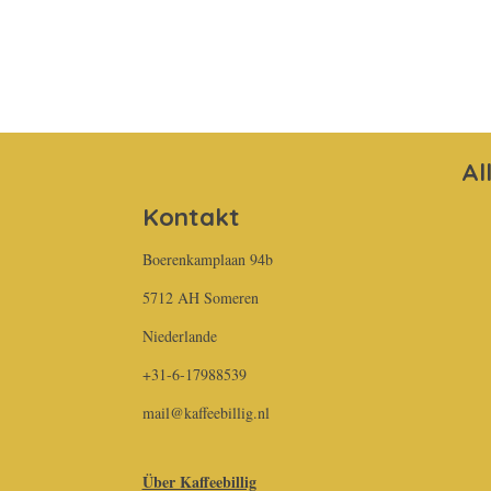
Al
Kontakt
Boerenkamplaan 94b
5712 AH Someren
Niederlande
+31-6-17988539
mail@kaffeebillig.nl
Über Kaffeebillig