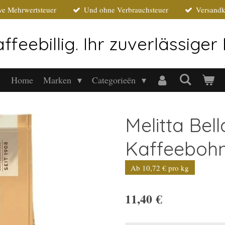
ive Mehrwertsteuer
Und ohne Verbrauchsteuer
Versandk
ffeebillig. Ihr zuverlässige
Home
Marken
Categorieën
Melitta Bel
Kaffeebohn
Ab 10,72 € pro kg
11,40 €