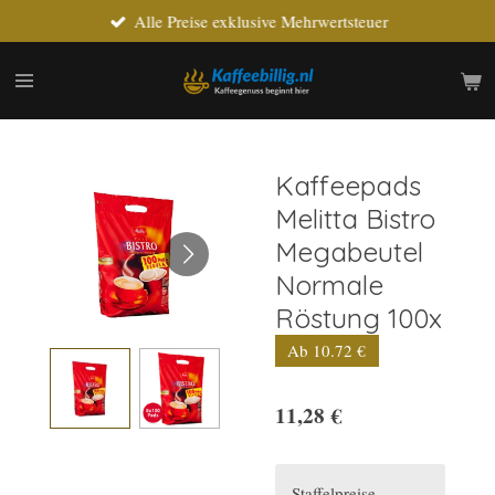
Alle Preise exklusive Mehrwertsteuer
Zum
Hauptinhalt
springen
Kaffeepads
Melitta Bistro
Megabeutel
Normale
Röstung 100x
Ab 10.72 €
11,28 €
Staffelpreise