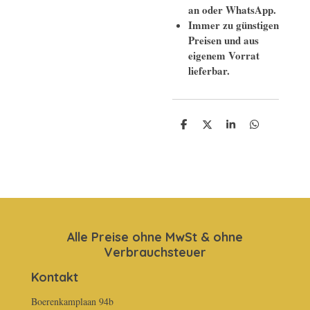
an oder WhatsApp.
Immer zu günstigen
Preisen und aus
eigenem Vorrat
lieferbar.
T
T
T
T
e
e
e
e
i
i
i
i
l
l
l
l
e
e
e
e
n
n
n
n
Alle Preise ohne MwSt & ohne
Verbrauchsteuer
Kontakt
Boerenkamplaan 94b