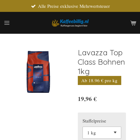
Alle Preise exklusive Mehrwertsteuer
Zum
Hauptinhalt
springen
Lavazza Top
Class Bohnen
1kg
Ab 18.96 € pro kg
19,96 €
Staffelpreise