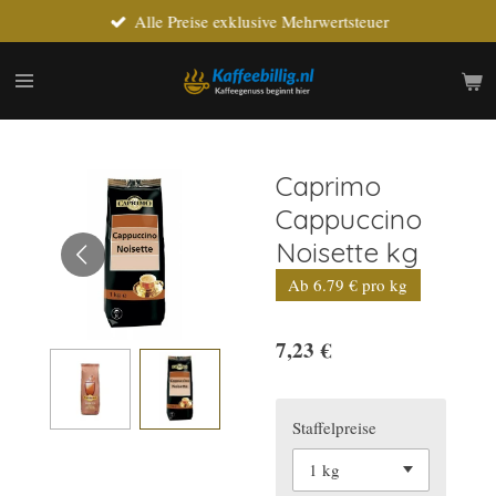
Alle Preise exklusive Mehrwertsteuer
Zum
Hauptinhalt
springen
Caprimo
Cappuccino
Noisette kg
Ab 6.79 € pro kg
7,23 €
Staffelpreise