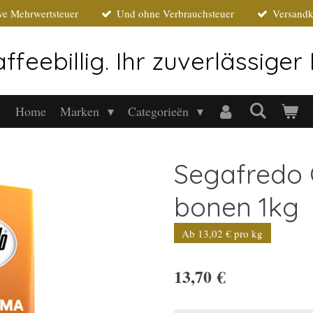
ive Mehrwertsteuer
Und ohne Verbrauchsteuer
Versandk
ffeebillig. Ihr zuverlässige
Home
Marken
Categorieën
Segafredo
bonen 1kg
Ab 13,02 € pro kg
13,70 €