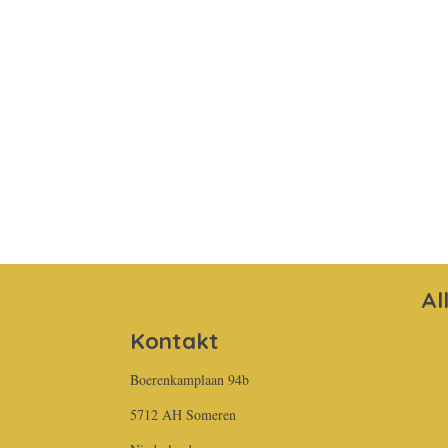
Al
Kontakt
Boerenkamplaan 94b
5712 AH Someren