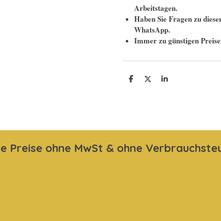
Arbeitstagen.
Haben Sie Fragen zu diesem
WhatsApp.
Immer zu günstigen Preise
T
T
T
e
e
e
i
i
i
l
l
l
e
e
e
n
n
n
le Preise ohne MwSt & ohne Verbrauchste