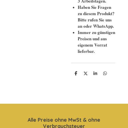
3 Arbeitstagen.
Haben Sie Fragen
zu diesem Produkt?
Bitte rufen Sie uns
an oder WhatsApp.
Immer zu günstigen
Preisen und aus
eigenem Vorrat
lieferbar.
T
T
T
T
e
e
e
e
i
i
i
i
l
l
l
l
e
e
e
e
n
n
n
n
Alle Preise ohne MwSt & ohne
Verbrauchsteuer