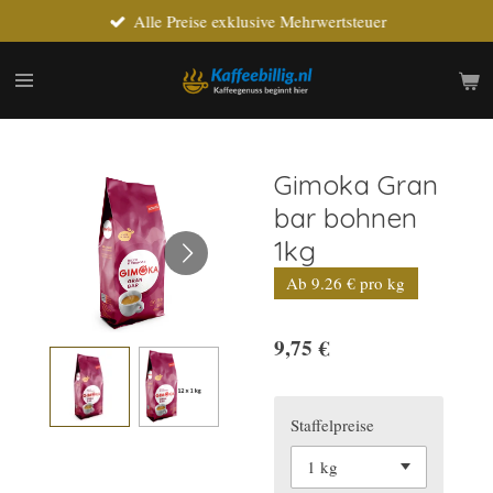
Alle Preise exklusive Mehrwertsteuer
Zum
Hauptinhalt
springen
Gimoka Gran
bar bohnen
1kg
Ab 9.26 € pro kg
9,75 €
Staffelpreise