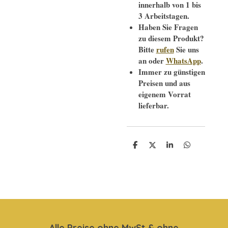
innerhalb von 1 bis
3 Arbeitstagen.
Haben Sie Fragen
zu diesem Produkt?
Bitte
rufen
Sie uns
an oder
WhatsApp
.
Immer zu günstigen
Preisen und aus
eigenem Vorrat
lieferbar.
T
T
T
T
e
e
e
e
i
i
i
i
l
l
l
l
e
e
e
e
n
n
n
n
Alle Preise ohne MwSt & ohne