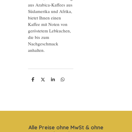
aus Arabica-Kaffees aus
Südamerika und Afrika,
bietet Ihnen einen
Kaffee mit Noten von
geröstetem Lebkuchen,
die bis zum
Nachgeschmack
anhalten.
T
T
T
T
e
e
e
e
i
i
i
i
l
l
l
l
e
e
e
e
n
n
n
n
Alle Preise ohne MwSt & ohne