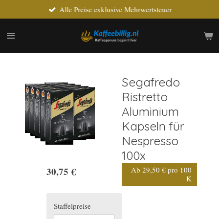
Alle Preise exklusive Mehrwertsteuer
Zum
Hauptinhalt
springen
Segafredo
Ristretto
Aluminium
Kapseln für
Nespresso
100x
30,75 €
Ab 29,50 € pro 100
K
Staffelpreise